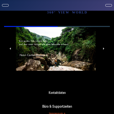
3
6
0
°
V
I
E
W
W
O
R
L
D
Ein gutes Foto ist ein Foto,
auf das man länger als eine Sekunde schaut.
Henri Cartier-Bresson
Kontaktdaten
Büro & Supportzeiten
Impressum +