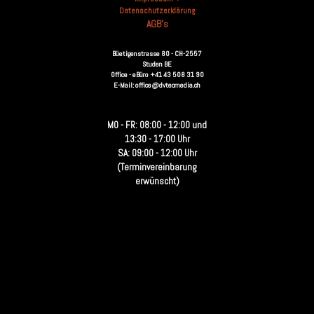
Datenschutzerklärung
AGB's
Büetigenstrasse 80 - CH-2557
Studen BE
Office - eBüro +41 43 508 31 90
E-Mail: office@dvtecmedia.ch
MO - FR: 08:00 - 12:00 und
13:30 - 17:00 Uhr
SA: 09:00 - 12:00 Uhr
(Terminvereinbarung
erwünscht)