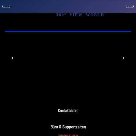
3
6
0
°
V
I
E
W
W
O
R
L
D
Kontaktdaten
Büro & Supportzeiten
Impressum +