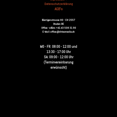
Datenschutzerklärung
AGB's
Büetigenstrasse 80 - CH-2557
Studen BE
Office - eBüro +41 43 508 31 90
E-Mail: office@dvtecmedia.ch
MO - FR: 08:00 - 12:00 und
13:30 - 17:00 Uhr
SA: 09:00 - 12:00 Uhr
(Terminvereinbarung
erwünscht)